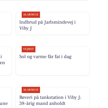
ALARM112
Indbrud på Jarlsmindevej i
Viby J
VEJRET
i
Sol og varme får fat i dag
den
ALARM112
Røveri på tankstation i Viby J:
mune
38-årig mand anholdt