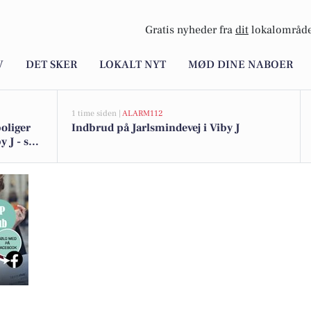
Gratis nyheder fra
dit
lokalområde
V
DET SKER
LOKALT NYT
MØD DINE NABOER
1 time siden |
ALARM112
oliger
Indbrud på Jarlsmindevej i Viby J
 J - se
siv Company Day 2025