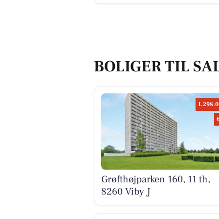
BOLIGER TIL SAL
1.298.0
Grøfthøjparken 160, 11 th,
8260 Viby J