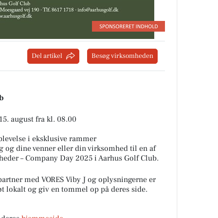
Del artikel
Besøg virksomheden
ub
. august fra kl. 08.00
oplevelse i eksklusive rammer
ig og dine venner eller din virksomhed til en af
nheder – Company Day 2025 i Aarhus Golf Club.️
partner med VORES Viby J og oplysningerne er
tøt lokalt og giv en tommel op på deres side.