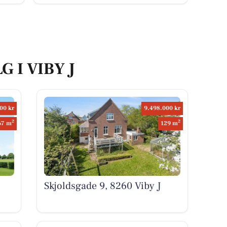
G I VIBY J
00 kr
9.498.000 kr
2
2
67 m
129 m
Skjoldsgade 9, 8260 Viby J