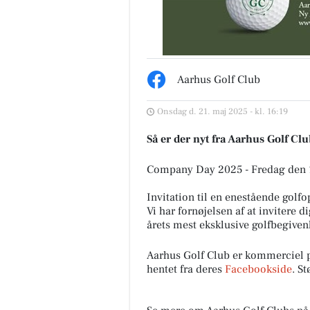
Aarhus Golf Club
Onsdag d. 21. maj 2025 - kl. 16:19
Så er der nyt fra Aarhus Golf Cl
Company Day 2025 - Fredag den 15
Invitation til en enestående golf
Vi har fornøjelsen af at invitere d
årets mest eksklusive golfbegive
Aarhus Golf Club er kommerciel 
hentet fra deres
Facebookside
. S