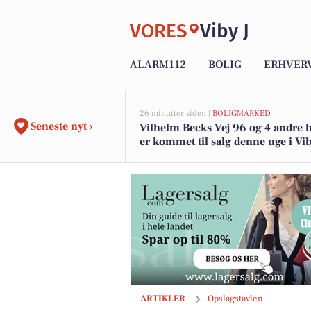
VORES
Viby J
ALARM112
BOLIG
ERHVER
26 minutter siden |
BOLIGMARKED
Seneste nyt ›
Vilhelm Becks Vej 96 og 4 andre b
er kommet til salg denne uge i Viby
boligerne her.
Aarhus Golf Club inviterer til eksklu
ARTIKLER
Opslagstavlen