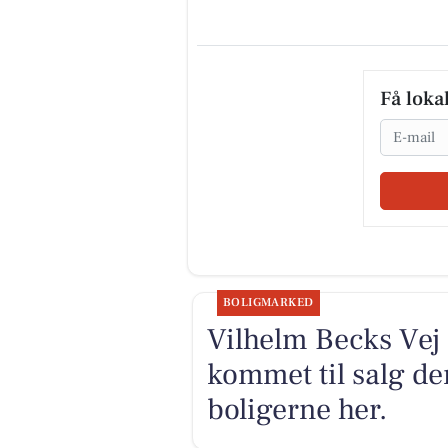
Få loka
Email
BOLIGMARKED
Vilhelm Becks Vej 
kommet til salg den
boligerne her.