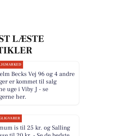
ST LÆSTE
TIKLER
LIGMARKED
elm Becks Vej 96 og 4 andre
ger er kommet til salg
e uge i Viby J - se
gerne her.
GLIGVARER
um is til 25 kr. og Salling
sse til 20 kr. - Se de bedste