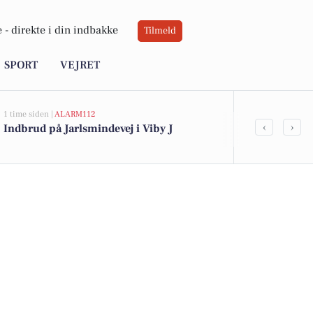
 -
direkte i din indbakke
Tilmeld
SPORT
VEJRET
1 time siden |
ALARM112
1 time siden |
DE
‹
›
Indbrud på Jarlsmindevej i Viby J
Aktiviteter f
hvad der sk