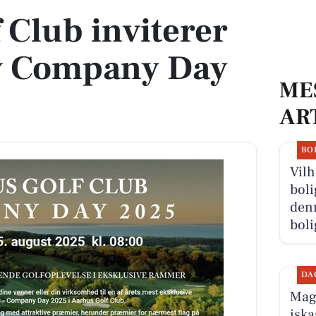
 Club inviterer
iv Company Day
ME
AR
BO
Vilh
boli
denn
boli
DA
Magn
iska