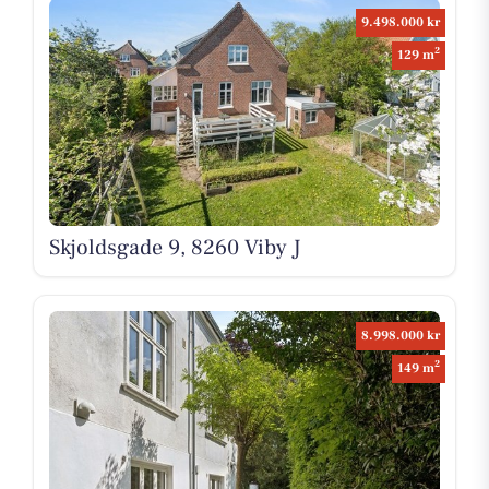
9.498.000 kr
2
129 m
Skjoldsgade 9, 8260 Viby J
8.998.000 kr
2
149 m