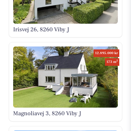
Irisvej 26, 8260 Viby J
12.895.000 kr
2
173 m
Magnoliavej 3, 8260 Viby J