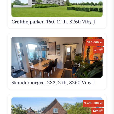
Grøfthøjparken 160, 11 th, 8260 Viby J
375.000 kr
2
51 m
Skanderborgvej 222, 2 th, 8260 Viby J
9.498.000 kr
2
129 m