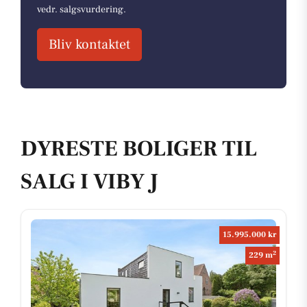
vedr. salgsvurdering.
Bliv kontaktet
DYRESTE BOLIGER TIL
SALG I VIBY J
15.995.000 kr
2
229 m