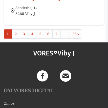
Sønderhøj 14
8260 Viby J
1
2
3
4
5
6
7
...
286
VORES
Viby J
OM VORES DIGITAL
Om os