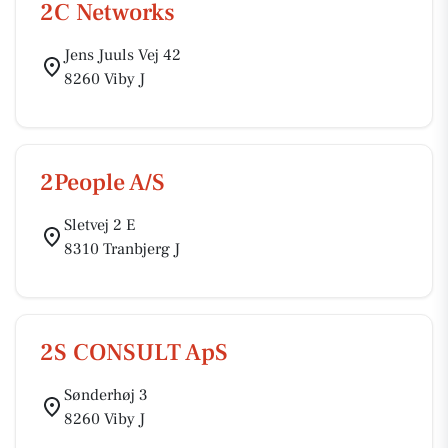
2C Networks
Jens Juuls Vej 42
8260 Viby J
2People A/S
Sletvej 2 E
8310 Tranbjerg J
2S CONSULT ApS
Sønderhøj 3
8260 Viby J