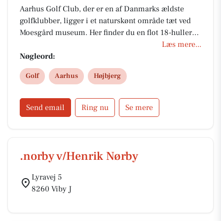
Aarhus Golf Club, der er en af Danmarks ældste
golfklubber, ligger i et naturskønt område tæt ved
Moesgård museum. Her finder du en flot 18-hullers
bane med udfordrende terræn og fantastiske
Læs mere...
udsigter. Banen har et varierende layout, som
Nøgleord:
appellerer både til nybegyndere og erfarne spillere.
Golf
Aarhus
Højbjerg
Klubben har moderne faciliteter, en aktiv
medlemsbase, klubhus m. restaurant og en pro-
shop.
Send email
Ring nu
Se mere
.norby v/Henrik Nørby
Lyravej 5
8260 Viby J