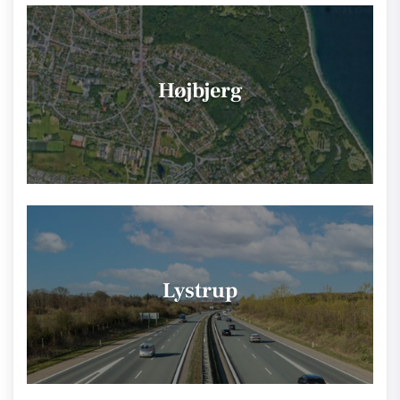
Højbjerg
Lystrup