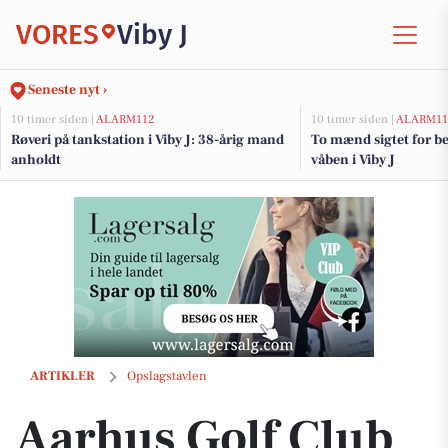
VORES
Viby J
Seneste nyt ›
10 timer siden |
ALARM112
10 timer siden |
ALARM11
Røveri på tankstation i Viby J: 38-årig mand
To mænd sigtet for be
anholdt
våben i Viby J
Aarhus Golf Club fejrer vinder af banko og takker Unico for flotte pr
ARTIKLER
Opslagstavlen
Aarhus Golf Club