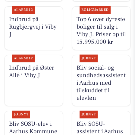
ALARM112
BOLIGMARKED
Indbrud på
Top 6 over dyreste
Rugbjergvej i Viby
boliger til salg i
J
Viby J. Priser op til
15.995.000 kr
ALARM112
JOBNYT
Indbrud på Øster
Bliv social- og
Allé i Viby J
sundhedsassistent
i Aarhus med
tilskuddet til
elevløn
JOBNYT
JOBNYT
Bliv SOSU-elev i
Bliv SOSU-
Aarhus Kommune
assistent i Aarhus