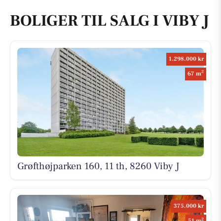
BOLIGER TIL SALG I VIBY J
1.298.000 kr
2
67 m
Grøfthøjparken 160, 11 th, 8260 Viby J
375.000 kr
2
51 m