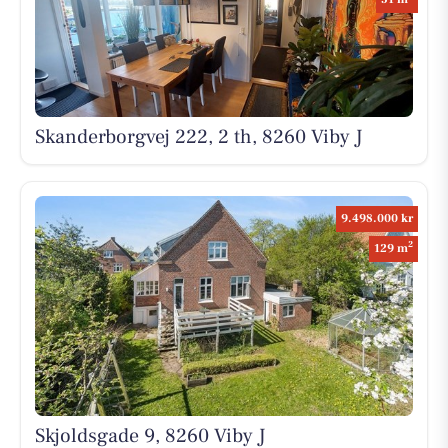
Skanderborgvej 222, 2 th, 8260 Viby J
9.498.000 kr
2
129 m
Skjoldsgade 9, 8260 Viby J