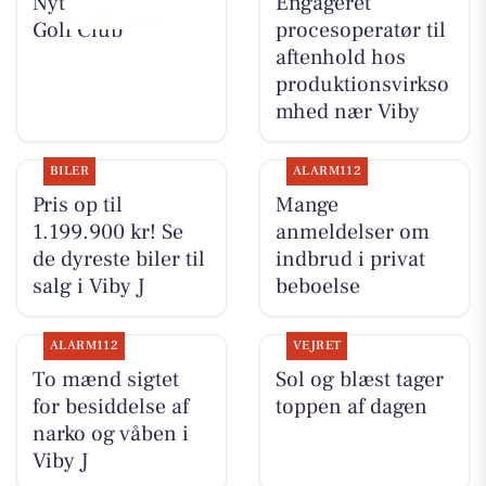
Nyt fra Aarhus
Engageret
Golf Club
procesoperatør til
aftenhold hos
produktionsvirkso
mhed nær Viby
BILER
ALARM112
Pris op til
Mange
1.199.900 kr! Se
anmeldelser om
de dyreste biler til
indbrud i privat
salg i Viby J
beboelse
ALARM112
VEJRET
To mænd sigtet
Sol og blæst tager
for besiddelse af
toppen af dagen
narko og våben i
Viby J