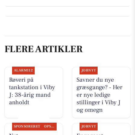
FLERE ARTIKLER
ALARM112
JOBNYT
Røveri på
Savner du nye
tankstation i Viby
græsgange? - Her
J: 38-årig mand
er nye ledige
anholdt
stillinger i Viby J
og omegn
SPONSORERET
OPSLAGSTAVLEN
JOBNYT