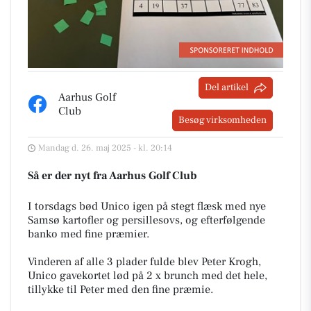
Del artikel
Aarhus Golf
Club
Besøg virksomheden
Mandag d. 26. maj 2025 - kl. 20:14
Så er der nyt fra Aarhus Golf Club
I torsdags bød Unico igen på stegt flæsk med nye
Samsø kartofler og persillesovs, og efterfølgende
banko med fine præmier.
Vinderen af alle 3 plader fulde blev Peter Krogh,
Unico gavekortet lød på 2 x brunch med det hele,
tillykke til Peter med den fine præmie.