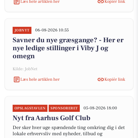
Læs hele artiklen her
Kopiér link
06-08-2026 10:55
JOBNYT
Savner du nye græsgange? - Her er
nye ledige stillinger i Viby J og
omegn
Kilde: JobNet
Læs hele artiklen her
Kopiér link
05-08-2026 18:00
OPSLAGSTAVLEN
SPONSORERET
Nyt fra Aarhus Golf Club
Der sker hver uge spændende ting omkring dig i det
lokale erhvervsliv med nyheder, tilbud og