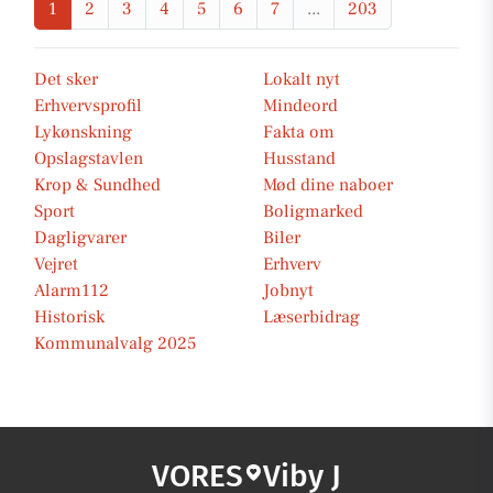
1
2
3
4
5
6
7
...
203
Det sker
Lokalt nyt
Erhvervsprofil
Mindeord
Lykønskning
Fakta om
Opslagstavlen
Husstand
Krop & Sundhed
Mød dine naboer
Sport
Boligmarked
Dagligvarer
Biler
Vejret
Erhverv
Alarm112
Jobnyt
Historisk
Læserbidrag
Kommunalvalg 2025
VORES
Viby J