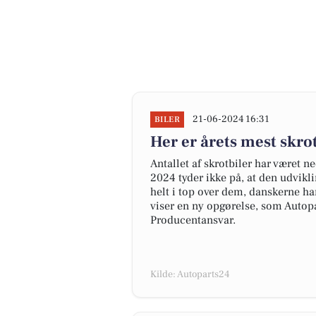
21-06-2024 16:31
BILER
Her er årets mest skr
Antallet af skrotbiler har været n
2024 tyder ikke på, at den udvikl
helt i top over dem, danskerne har
viser en ny opgørelse, som Autopa
Producentansvar.
Kilde: Autoparts24