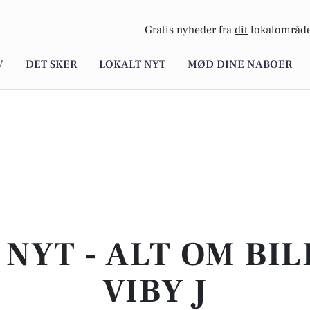
Gratis nyheder fra
dit
lokalområde
V
DET SKER
LOKALT NYT
MØD DINE NABOER
NYT - ALT OM BIL
VIBY J