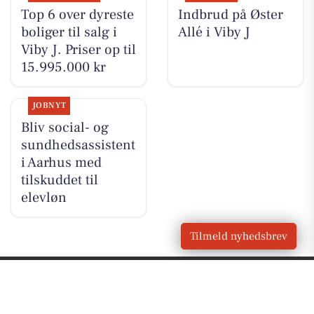
Top 6 over dyreste
Indbrud på Øster
boliger til salg i
Allé i Viby J
Viby J. Priser op til
15.995.000 kr
JOBNYT
Bliv social- og
sundhedsassistent
i Aarhus med
tilskuddet til
elevløn
Tilmeld nyhedsbrev
VORES
Viby J