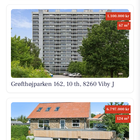
1.100.000 kr
2
67 m
Grøfthøjparken 162, 10 th, 8260 Viby J
6.797.000 kr
2
124 m