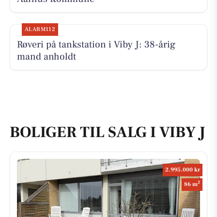
ALARM112
Røveri på tankstation i Viby J: 38-årig
mand anholdt
BOLIGER TIL SALG I VIBY J
2.995.000 kr
2
86 m