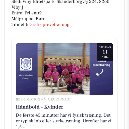
Sted: Viby Idrætspark, Skanderborgvej 224, 8260
Viby J
Entré: Fri entré
Målgruppe: Børn
Tilmeld:
Gratis prøvetræning
TIRSDAG
11
AUG.
BØRN, MOTION // VIA KULTUNAUT
Håndbold - Kvinder
De første 45 minutter har vi fysisk træning. Det
er typisk løb eller styrketræning. Herefter har vi
1,5...