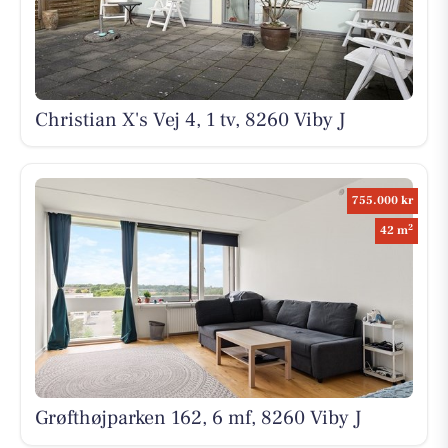
Christian X's Vej 4, 1 tv, 8260 Viby J
755.000 kr
2
42 m
Grøfthøjparken 162, 6 mf, 8260 Viby J