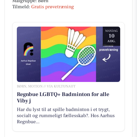
Målgruppe: Børn
Tilmeld:
Gratis prøvetræning
MANDAG
10
AUG.
BØRN, MOTION // VIA KULTUNAUT
Regnbue LGBTQ+ Badminton for alle
Viby j
Har du lyst til at spille badminton i et trygt,
socialt og rummeligt fællesskab?. Hos Aarhus
Regnbue...