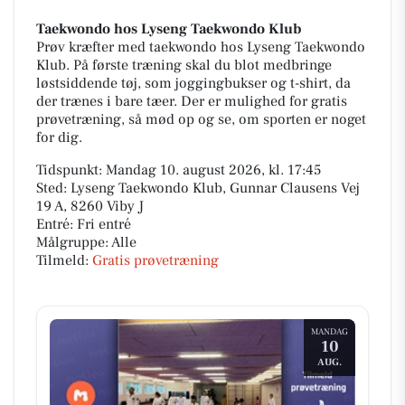
Taekwondo hos Lyseng Taekwondo Klub
Prøv kræfter med taekwondo hos Lyseng Taekwondo
Klub. På første træning skal du blot medbringe
løstsiddende tøj, som joggingbukser og t-shirt, da
der trænes i bare tæer. Der er mulighed for gratis
prøvetræning, så mød op og se, om sporten er noget
for dig.
Tidspunkt: Mandag 10. august 2026, kl. 17:45
Sted: Lyseng Taekwondo Klub, Gunnar Clausens Vej
19 A, 8260 Viby J
Entré: Fri entré
Målgruppe: Alle
Tilmeld:
Gratis prøvetræning
MANDAG
10
AUG.