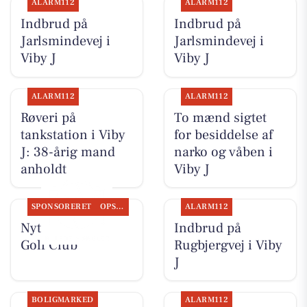
ALARM112
ALARM112
Indbrud på
Indbrud på
Jarlsmindevej i
Jarlsmindevej i
Viby J
Viby J
ALARM112
ALARM112
Røveri på
To mænd sigtet
tankstation i Viby
for besiddelse af
J: 38-årig mand
narko og våben i
anholdt
Viby J
SPONSORERET
OPSLAGSTAVLEN
ALARM112
Nyt fra Aarhus
Indbrud på
Golf Club
Rugbjergvej i Viby
J
BOLIGMARKED
ALARM112