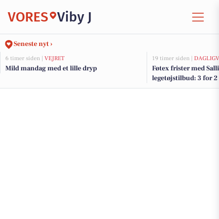
VORES
Viby J
Seneste nyt ›
6 timer siden |
VEJRET
19 timer siden |
DAGLIGV
Mild mandag med et lille dryp
Føtex frister med Salli
legetøjstilbud: 3 for 2