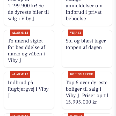
1.199.900 kr! Se
anmeldelser om
de dyreste biler til
indbrud i privat
salg i Viby J
beboelse
ALARM112
VEJRET
To mænd sigtet
Sol og blæst tager
for besiddelse af
toppen af dagen
narko og våben i
Viby J
ALARM112
BOLIGMARKED
Indbrud på
Top 6 over dyreste
Rugbjergvej i Viby
boliger til salg i
J
Viby J. Priser op til
15.995.000 kr