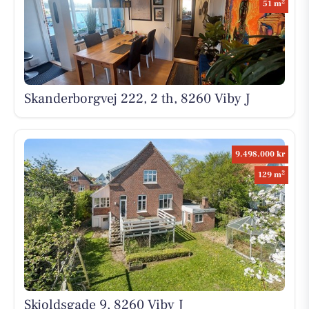
2
51 m
Skanderborgvej 222, 2 th, 8260 Viby J
9.498.000 kr
2
129 m
Skjoldsgade 9, 8260 Viby J