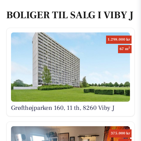
BOLIGER TIL SALG I VIBY J
1.298.000 kr
2
67 m
Grøfthøjparken 160, 11 th, 8260 Viby J
375.000 kr