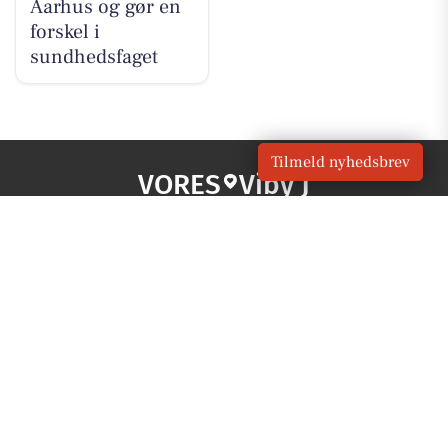
Aarhus og gør en
forskel i
sundhedsfaget
Tilmeld nyhedsbrev
VORES
Viby J
OM VORES DIGITAL
Om os
For annoncører