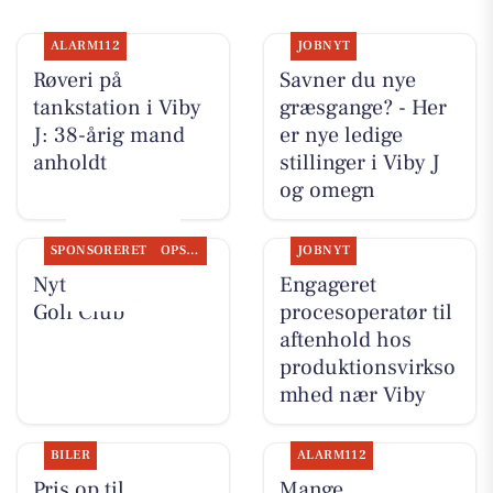
ALARM112
JOBNYT
Røveri på
Savner du nye
tankstation i Viby
græsgange? - Her
J: 38-årig mand
er nye ledige
anholdt
stillinger i Viby J
og omegn
SPONSORERET
OPSLAGSTAVLEN
JOBNYT
Nyt fra Aarhus
Engageret
Golf Club
procesoperatør til
aftenhold hos
produktionsvirkso
mhed nær Viby
BILER
ALARM112
Pris op til
Mange