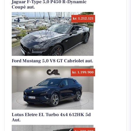
Jaguar F-Type 5,0 P450 R-Dynamic
Coupé aut.
kr. 1.212.121
Ford Mustang 5,0 V8 GT Cabriolet aut.
kr. 1.199.900
Lotus Eletre EL Turbo 4x4 612HK 5d
Aut.