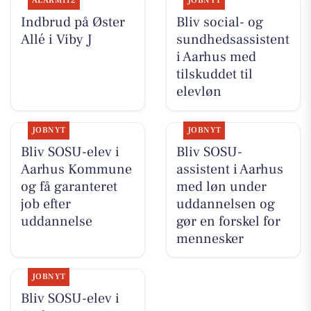
ALARM112
JOBNYT
Indbrud på Øster
Bliv social- og
Allé i Viby J
sundhedsassistent
i Aarhus med
tilskuddet til
elevløn
JOBNYT
JOBNYT
Bliv SOSU-elev i
Bliv SOSU-
Aarhus Kommune
assistent i Aarhus
og få garanteret
med løn under
job efter
uddannelsen og
uddannelse
gør en forskel for
mennesker
JOBNYT
Bliv SOSU-elev i