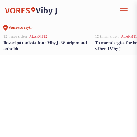
VORES
Viby J
Seneste nyt ›
12 timer siden |
ALARM112
12 timer siden |
ALARM11
Røveri på tankstation i Viby J: 38-årig mand
To mænd sigtet for be
anholdt
våben i Viby J