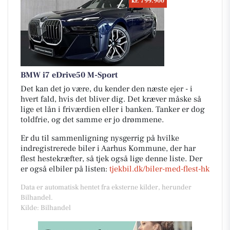
kr. 799.900
BMW i7 eDrive50 M-Sport
Det kan det jo være, du kender den næste ejer - i
hvert fald, hvis det bliver dig. Det kræver måske så
lige et lån i friværdien eller i banken. Tanker er dog
toldfrie, og det samme er jo drømmene.
Er du til sammenligning nysgerrig på hvilke
indregistrerede biler i Aarhus Kommune, der har
flest hestekræfter, så tjek også lige denne liste. Der
er også elbiler på listen:
tjekbil.dk/biler-med-flest-hk
Data er automatisk hentet fra eksterne kilder, herunder
Bilhandel.
Kilde: Bilhandel