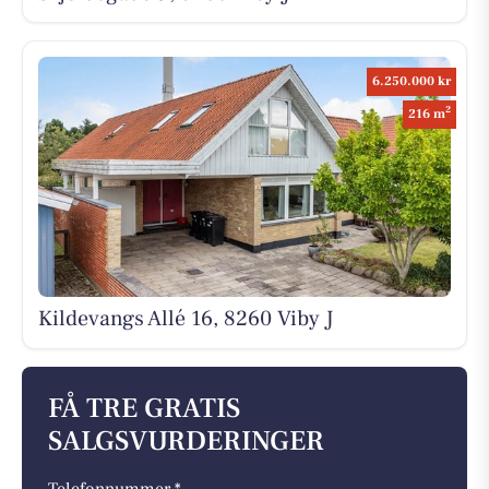
6.250.000 kr
2
216 m
Kildevangs Allé 16, 8260 Viby J
FÅ TRE GRATIS
SALGSVURDERINGER
Telefonnummer *