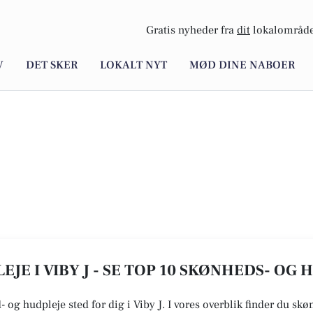
Gratis nyheder fra
dit
lokalområde
V
DET SKER
LOKALT NYT
MØD DINE NABOER
JE I VIBY J - SE TOP 10 SKØNHEDS- OG 
 og hudpleje sted for dig i Viby J. I vores overblik finder du skø