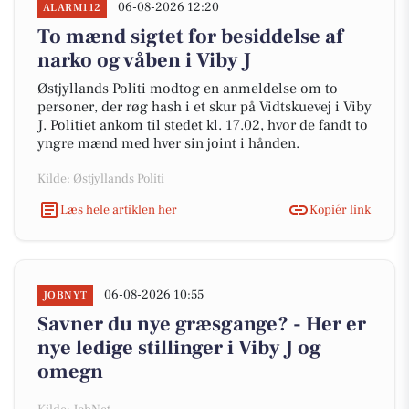
06-08-2026 12:20
ALARM112
To mænd sigtet for besiddelse af
narko og våben i Viby J
Østjyllands Politi modtog en anmeldelse om to
personer, der røg hash i et skur på Vidtskuevej i Viby
J. Politiet ankom til stedet kl. 17.02, hvor de fandt to
yngre mænd med hver sin joint i hånden.
Kilde: Østjyllands Politi
Læs hele artiklen her
Kopiér link
06-08-2026 10:55
JOBNYT
Savner du nye græsgange? - Her er
nye ledige stillinger i Viby J og
omegn