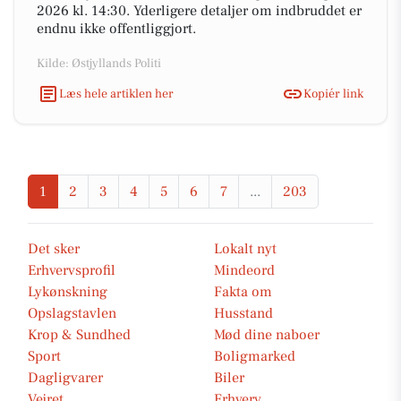
2026 kl. 14:30. Yderligere detaljer om indbruddet er
endnu ikke offentliggjort.
Kilde: Østjyllands Politi
Læs hele artiklen her
Kopiér link
1
2
3
4
5
6
7
...
203
Det sker
Lokalt nyt
Erhvervsprofil
Mindeord
Lykønskning
Fakta om
Opslagstavlen
Husstand
Krop & Sundhed
Mød dine naboer
Sport
Boligmarked
Dagligvarer
Biler
Vejret
Erhverv