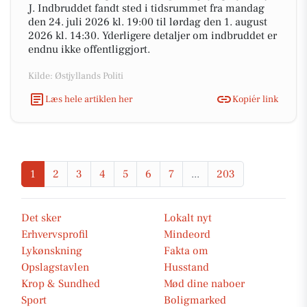
J. Indbruddet fandt sted i tidsrummet fra mandag
den 24. juli 2026 kl. 19:00 til lørdag den 1. august
2026 kl. 14:30. Yderligere detaljer om indbruddet er
endnu ikke offentliggjort.
Kilde: Østjyllands Politi
Læs hele artiklen her
Kopiér link
1
2
3
4
5
6
7
...
203
Det sker
Lokalt nyt
Erhvervsprofil
Mindeord
Lykønskning
Fakta om
Opslagstavlen
Husstand
Krop & Sundhed
Mød dine naboer
Sport
Boligmarked