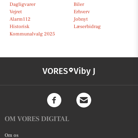
Dagligvarer
Biler
Vejret
Erhverv
Alarm112
Jobnyt
Historisk
Læserbidrag
Kommunalvalg 2025
VORES
Viby J
OM VORES DIGITAL
Om os