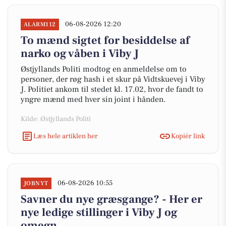
06-08-2026 12:20
ALARM112
To mænd sigtet for besiddelse af
narko og våben i Viby J
Østjyllands Politi modtog en anmeldelse om to
personer, der røg hash i et skur på Vidtskuevej i Viby
J. Politiet ankom til stedet kl. 17.02, hvor de fandt to
yngre mænd med hver sin joint i hånden.
Kilde: Østjyllands Politi
Læs hele artiklen her
Kopiér link
06-08-2026 10:55
JOBNYT
Savner du nye græsgange? - Her er
nye ledige stillinger i Viby J og
omegn