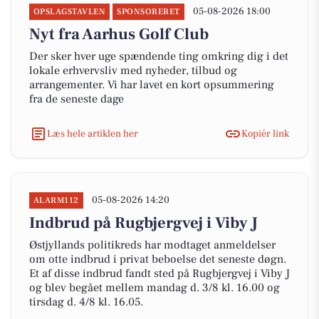
05-08-2026 18:00
OPSLAGSTAVLEN
SPONSORERET
Nyt fra Aarhus Golf Club
Der sker hver uge spændende ting omkring dig i det
lokale erhvervsliv med nyheder, tilbud og
arrangementer. Vi har lavet en kort opsummering
fra de seneste dage
Læs hele artiklen her
Kopiér link
05-08-2026 14:20
ALARM112
Indbrud på Rugbjergvej i Viby J
Østjyllands politikreds har modtaget anmeldelser
om otte indbrud i privat beboelse det seneste døgn.
Et af disse indbrud fandt sted på Rugbjergvej i Viby J
og blev begået mellem mandag d. 3/8 kl. 16.00 og
tirsdag d. 4/8 kl. 16.05.