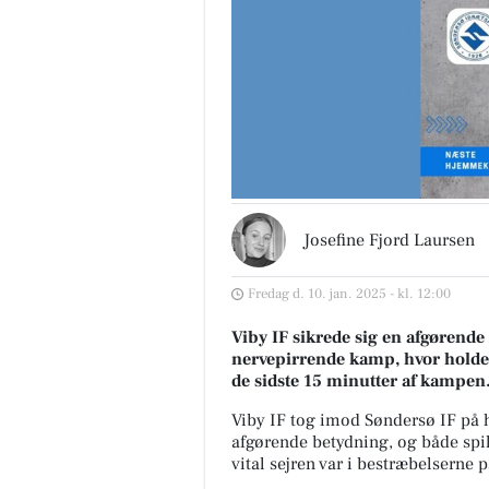
Josefine Fjord Laursen
Fredag d. 10. jan. 2025 - kl. 12:00
Viby IF sikrede sig en afgørende 
nervepirrende kamp, hvor holdet
de sidste 15 minutter af kampen
Viby IF tog imod Søndersø IF på
afgørende betydning, og både spi
vital sejren var i bestræbelserne p