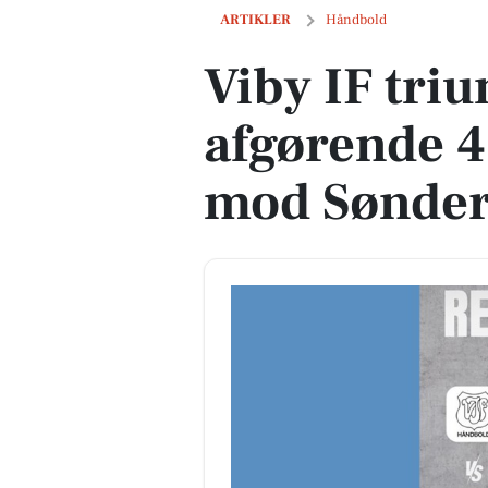
Viby IF triumferer i afgørende 4-poin
ARTIKLER
Håndbold
Viby IF triu
afgørende 
mod Sønder