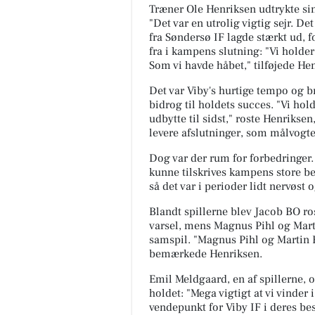
Træner Ole Henriksen udtrykte si
"Det var en utrolig vigtig sejr. 
fra Søndersø IF lagde stærkt ud, f
fra i kampens slutning: "Vi holder 
Som vi havde håbet," tilføjede He
Det var Viby's hurtige tempo og br
bidrog til holdets succes. "Vi hol
udbytte til sidst," roste Henriks
levere afslutninger, som målvogt
Dog var der rum for forbedringer.
kunne tilskrives kampens store be
så det var i perioder lidt nervøst 
Blandt spillerne blev Jacob BO ros
varsel, mens Magnus Pihl og Mar
samspil. "Magnus Pihl og Martin 
bemærkede Henriksen.
Emil Meldgaard, en af spillerne,
holdet: "Mega vigtigt at vi vinder
vendepunkt for Viby IF i deres be