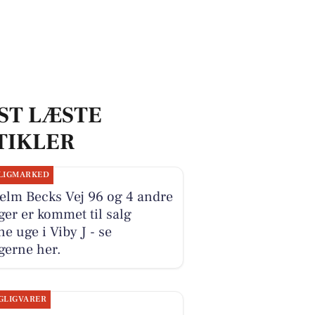
ST LÆSTE
TIKLER
LIGMARKED
elm Becks Vej 96 og 4 andre
ger er kommet til salg
e uge i Viby J - se
gerne her.
GLIGVARER