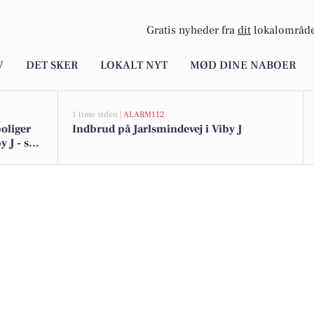
Gratis nyheder fra
dit
lokalområde
V
DET SKER
LOKALT NYT
MØD DINE NABOER
1 time siden |
ALARM112
oliger
Indbrud på Jarlsmindevej i Viby J
 J - se