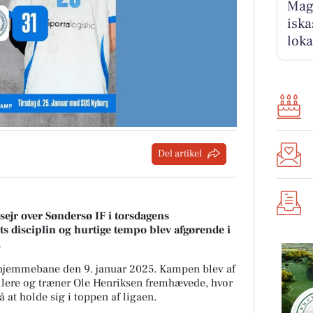
Magn
iska
loka
Del artikel
sejr over Søndersø IF i torsdagens
s disciplin og hurtige tempo blev afgørende i
.
 hjemmebane den 9. januar 2025. Kampen blev af
llere og træner Ole Henriksen fremhævede, hvor
å at holde sig i toppen af ligaen.