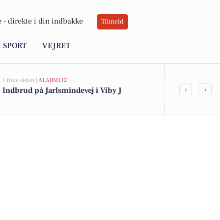
 -
direkte i din indbakke
Tilmeld
SPORT
VEJRET
1 time siden |
ALARM112
1 time siden |
DE
‹
›
Indbrud på Jarlsmindevej i Viby J
Aktiviteter f
hvad der sk