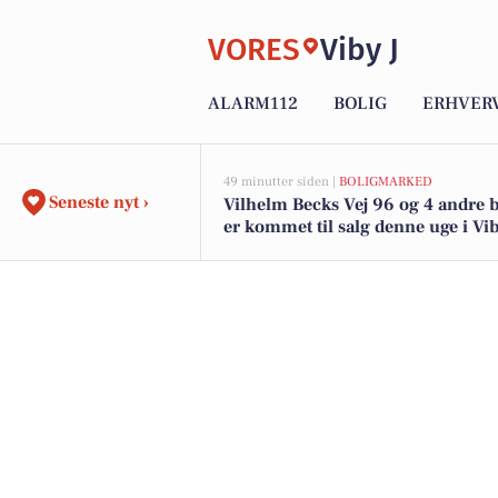
VORES
Viby J
ALARM112
BOLIG
ERHVER
49 minutter siden |
BOLIGMARKED
Seneste nyt ›
Vilhelm Becks Vej 96 og 4 andre b
er kommet til salg denne uge i Viby
boligerne her.