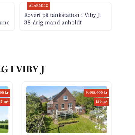
ALARM112
Røveri på tankstation i Viby J:
mune
38-årig mand anholdt
G I VIBY J
00 kr
9.498.000 kr
2
2
67 m
129 m