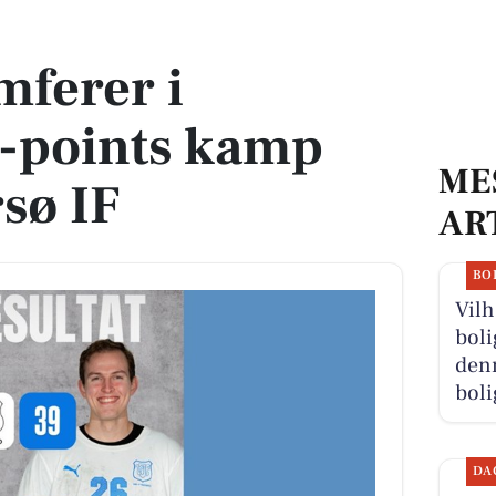
ts kamp mod Søndersø IF
mferer i
4-points kamp
ME
sø IF
AR
BO
Vilh
boli
denn
boli
DA