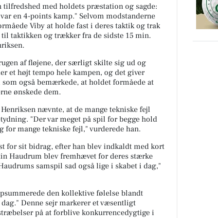
n tilfredshed med holdets præstation og sagde:
Det var en 4-points kamp." Selvom modstanderne
ormåede Viby at holde fast i deres taktik og trak
til taktikken og trækker fra de sidste 15 min.
nriksen.
ugen af fløjene, der særligt skilte sig ud og
der et højt tempo hele kampen, og det giver
en, som også bemærkede, at holdet formåede at
erne ønskede dem.
 Henriksen nævnte, at de mange tekniske fejl
tydning. "Der var meget på spil for begge hold
og for mange tekniske fejl," vurderede han.
t for sit bidrag, efter han blev indkaldt med kort
tin Haudrum blev fremhævet for deres stærke
Haudrums samspil sad også lige i skabet i dag,"
 opsummerede den kollektive følelse blandt
 i dag." Denne sejr markerer et væsentligt
stræbelser på at forblive konkurrencedygtige i