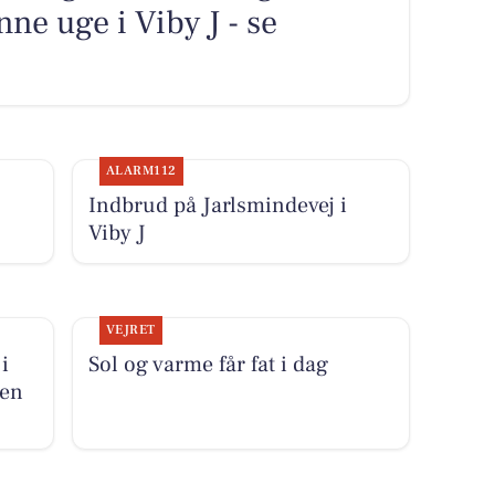
ne uge i Viby J - se
ALARM112
Indbrud på Jarlsmindevej i
Viby J
VEJRET
i
Sol og varme får fat i dag
den