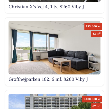
Christian X's Vej 4, 1 tv, 8260 Viby J
755.000 kr
2
42 m
Grøfthøjparken 162, 6 mf, 8260 Viby J
1.100.000 kr
2
67 m