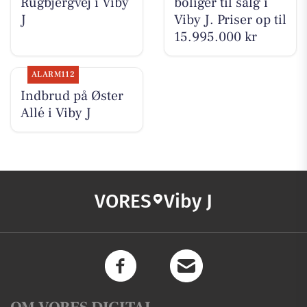
Rugbjergvej i Viby
boliger til salg i
J
Viby J. Priser op til
15.995.000 kr
ALARM112
Indbrud på Øster
Allé i Viby J
VORES
Viby J