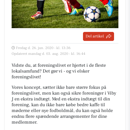
Del artikel
Fredag d. 26. jun. 2020 - kl. 13:36
Opdateret mandag d. 03. aug. 2020 - kl. 16:44
Vidste du, at foreningslivet er hjertet i de fleste
lokalsamfund? Det gør vi - og vi elsker
foreningslivet!
Vores koncept, sætter ikke bare større fokus på
foreningslivet, men kan også sikre foreninger i Viby
J en ekstra indtægt. Med en ekstra indtægt til din
forening, kan du ikke bare købe bedre kaffe til
møderne eller nye fodboldmål, du kan også holde
endnu flere spændende arrangementer for dine
medlemmer.