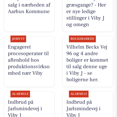
salg i nærheden af
græsgange? - Her
Aarhus Kommune
er nye ledige
stillinger i Viby J
og omegn
JOBNYT
BOLIGMARKED
Engageret
Vilhelm Becks Vej
procesoperatør til
96 og 4 andre
aftenhold hos
boliger er kommet
produktionsvirkso
til salg denne uge
mhed nær Viby
i Viby J - se
boligerne her.
ALARM112
ALARM112
Indbrud på
Indbrud på
Jarlsmindevej i
Jarlsmindevej i
Viby J
Viby J