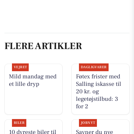
FLERE ARTIKLER
VEJRET
DAGLIGVARER
Mild mandag med
Føtex frister med
et lille dryp
Salling iskasse til
20 kr. og
legetøjstilbud: 3
for 2
BILER
JOBNYT
10 dyreste biler til
Savner du nye