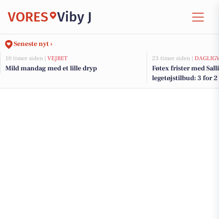
VORES
Viby J
Seneste nyt ›
10 timer siden |
VEJRET
23 timer siden |
DAGLIG
Mild mandag med et lille dryp
Føtex frister med Salli
legetøjstilbud: 3 for 2