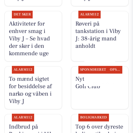
DET SKER
ALARM112
Aktiviteter for
Røveri på
enhver smag i
tankstation i Viby
Viby J – Se hvad
J: 38-årig mand
der sker i den
anholdt
kommende uge
ALARM112
SPONSORERET
OPSLAGSTAVLEN
To mænd sigtet
Nyt fra Aarhus
for besiddelse af
Golf Club
narko og våben i
Viby J
ALARM112
BOLIGMARKED
Indbrud på
Top 6 over dyreste