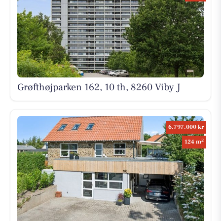
Grøfthøjparken 162, 10 th, 8260 Viby J
6.797.000 kr
2
124 m