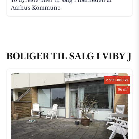
10 dyreste biler til salg i nærheden af
Aarhus Kommune
BOLIGER TIL SALG I VIBY J
2.995.000 kr
2
86 m