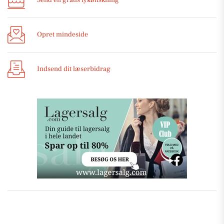
Send en gratis lykønskning
Opret mindeside
Indsend dit læserbidrag