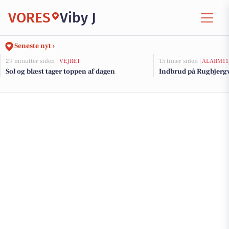
VORES
Viby J
Seneste nyt ›
29 minutter siden |
VEJRET
15 timer siden |
ALARM11
Sol og blæst tager toppen af dagen
Indbrud på Rugbjergve