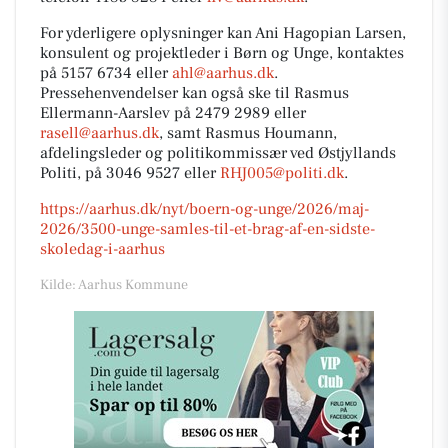
For yderligere oplysninger kan Ani Hagopian Larsen,
konsulent og projektleder i Børn og Unge, kontaktes
på 5157 6734 eller
ahl@aarhus.dk
.
Pressehenvendelser kan også ske til Rasmus
Ellermann-Aarslev på 2479 2989 eller
rasell@aarhus.dk
, samt Rasmus Houmann,
afdelingsleder og politikommissær ved Østjyllands
Politi, på 3046 9527 eller
RHJ005@politi.dk
.
https://aarhus.dk/nyt/boern-og-unge/2026/maj-
2026/3500-unge-samles-til-et-brag-af-en-sidste-
skoledag-i-aarhus
Kilde: Aarhus Kommune