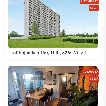
1.298.000 kr
2
67 m
Grøfthøjparken 160, 11 th, 8260 Viby J
375.000 kr
2
51 m