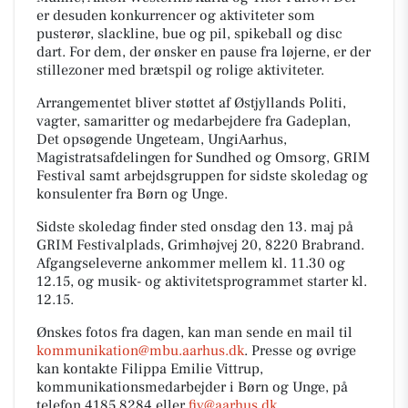
er desuden konkurrencer og aktiviteter som
pusterør, slackline, bue og pil, spikeball og disc
dart. For dem, der ønsker en pause fra løjerne, er der
stillezoner med brætspil og rolige aktiviteter.
Arrangementet bliver støttet af Østjyllands Politi,
vagter, samaritter og medarbejdere fra Gadeplan,
Det opsøgende Ungeteam, UngiAarhus,
Magistratsafdelingen for Sundhed og Omsorg, GRIM
Festival samt arbejdsgruppen for sidste skoledag og
konsulenter fra Børn og Unge.
Sidste skoledag finder sted onsdag den 13. maj på
GRIM Festivalplads, Grimhøjvej 20, 8220 Brabrand.
Afgangseleverne ankommer mellem kl. 11.30 og
12.15, og musik- og aktivitetsprogrammet starter kl.
12.15.
Ønskes fotos fra dagen, kan man sende en mail til
kommunikation@mbu.aarhus.dk
. Presse og øvrige
kan kontakte Filippa Emilie Vittrup,
kommunikationsmedarbejder i Børn og Unge, på
telefon 4185 8284 eller
fiv@aarhus.dk
.