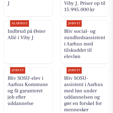
J
Viby J. Priser op til
15.995.000 kr
ALARM112
JOBNYT
Indbrud på Øster
Bliv social- og
Allé i Viby J
sundhedsassistent
i Aarhus med
tilskuddet til
elevløn
JOBNYT
JOBNYT
Bliv SOSU-elev i
Bliv SOSU-
Aarhus Kommune
assistent i Aarhus
og få garanteret
med løn under
job efter
uddannelsen og
uddannelse
gør en forskel for
mennesker