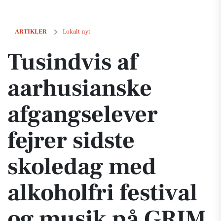
Tusindvis af aarhusianske afgangselever fejrer sidste skoledag med a
ARTIKLER
Lokalt nyt
Tusindvis af
aarhusianske
afgangselever
fejrer sidste
skoledag med
alkoholfri festival
og musik på GRIM