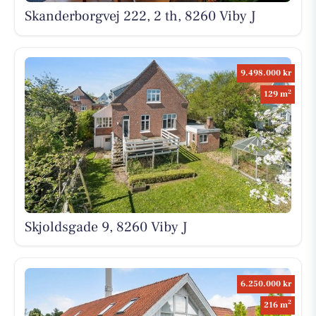
Skanderborgvej 222, 2 th, 8260 Viby J
9.498.000 kr
2
129 m
Skjoldsgade 9, 8260 Viby J
6.250.000 kr
2
216 m