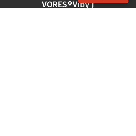
VORES
Viby J
OM VORES DIGITAL
Om os
For annoncører
Vilkår og Privatlivspolitik
Kontakt VORES Digital
Administrer samtykke
GENVEJE