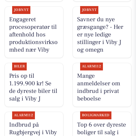
JOBNYT
JOBNYT
Engageret
Savner du nye
procesoperatør til
græsgange? - Her
aftenhold hos
er nye ledige
produktionsvirkso
stillinger i Viby J
mhed nær Viby
og omegn
BILER
ALARM112
Pris op til
Mange
1.199.900 kr! Se
anmeldelser om
de dyreste biler til
indbrud i privat
salg i Viby J
beboelse
ALARM112
BOLIGMARKED
Indbrud på
Top 6 over dyreste
Rugbjergvej i Viby
boliger til salg i