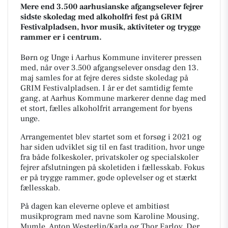
Mere end 3.500 aarhusianske afgangselever fejrer
sidste skoledag med alkoholfri fest på GRIM
Festivalpladsen, hvor musik, aktiviteter og trygge
rammer er i centrum.
Børn og Unge i Aarhus Kommune inviterer pressen
med, når over 3.500 afgangselever onsdag den 13.
maj samles for at fejre deres sidste skoledag på
GRIM Festivalpladsen. I år er det samtidig femte
gang, at Aarhus Kommune markerer denne dag med
et stort, fælles alkoholfrit arrangement for byens
unge.
Arrangementet blev startet som et forsøg i 2021 og
har siden udviklet sig til en fast tradition, hvor unge
fra både folkeskoler, privatskoler og specialskoler
fejrer afslutningen på skoletiden i fællesskab. Fokus
er på trygge rammer, gode oplevelser og et stærkt
fællesskab.
På dagen kan eleverne opleve et ambitiøst
musikprogram med navne som Karoline Mousing,
Mumle, Anton Westerlin/Karla og Thor Farlov. Der