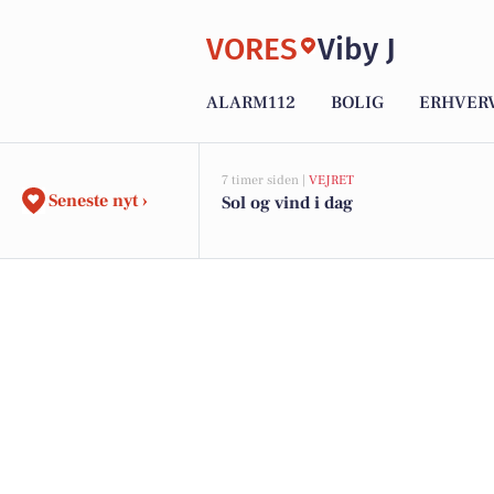
VORES
Viby J
ALARM112
BOLIG
ERHVER
7 timer siden |
VEJRET
Seneste nyt ›
Sol og vind i dag