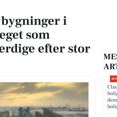
 som bevaringsværdige efter stor vurdering
bygninger i
eget som
rdige efter stor
ME
AR
BO
Cla
boli
denn
boli