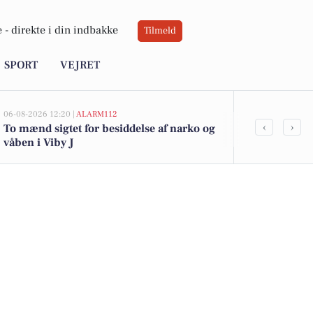
 -
direkte i din indbakke
Tilmeld
SPORT
VEJRET
06-08-2026 12:20 |
ALARM112
06-08-2026 10:55
‹
›
To mænd sigtet for besiddelse af narko og
Savner du ny
våben i Viby J
ledige stilli