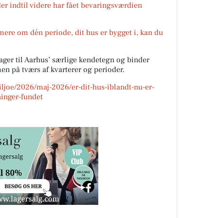
der indtil videre har fået bevaringsværdien
 mere om dén periode, dit hus er bygget i, kan du
ger til Aarhus’ særlige kendetegn og binder
en på tværs af kvarterer og perioder.
iljoe/2026/maj-2026/er-dit-hus-iblandt-nu-er-
inger-fundet