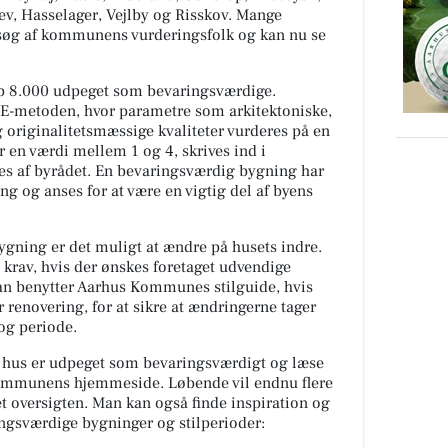
ev, Hasselager, Vejlby og Risskov. Mange
esøg af kommunens vurderingsfolk og kan nu se
ap 8.000 udpeget som bevaringsværdige.
VE-metoden, hvor parametre som arkitektoniske,
 originalitetsmæssige kvaliteter vurderes på en
r en værdi mellem 1 og 4, skrives ind i
 af byrådet. En bevaringsværdig bygning har
ing og anses for at være en vigtig del af byens
ygning er det muligt at ændre på husets indre.
krav, hvis der ønskes foretaget udvendige
man benytter Aarhus Kommunes stilguide, hvis
 renovering, for at sikre at ændringerne tager
 og periode.
s hus er udpeget som bevaringsværdigt og læse
ommunens hjemmeside. Løbende vil endnu flere
et oversigten. Man kan også finde inspiration og
ngsværdige bygninger og stilperioder: