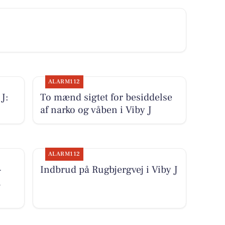
ALARM112
J:
To mænd sigtet for besiddelse
af narko og våben i Viby J
ALARM112
-
Indbrud på Rugbjergvej i Viby J
i