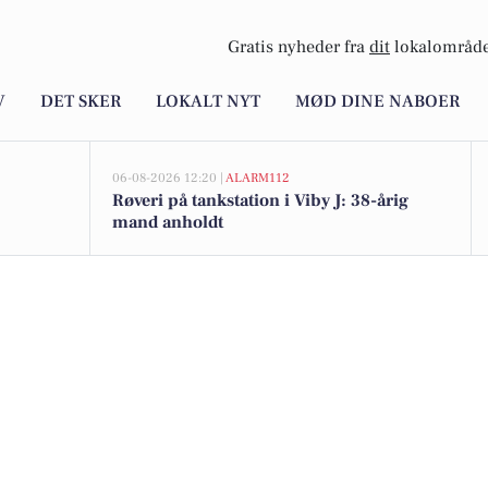
Gratis nyheder fra
dit
lokalområde
V
DET SKER
LOKALT NYT
MØD DINE NABOER
06-08-2026 12:20 |
ALARM112
Røveri på tankstation i Viby J: 38-årig
mand anholdt