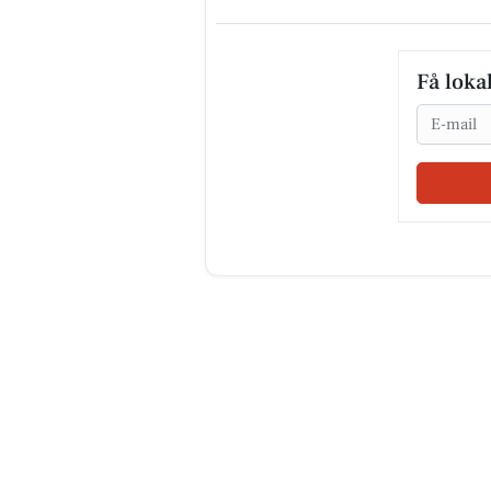
Få loka
Email