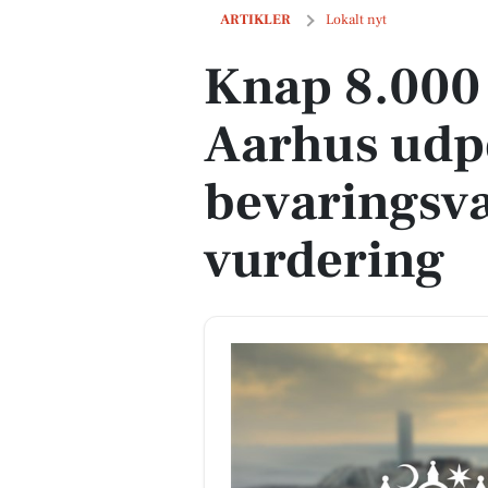
Knap 8.000 bygninger i Aarhus udpeget
ARTIKLER
Lokalt nyt
Knap 8.000 
Aarhus udp
bevaringsvæ
vurdering