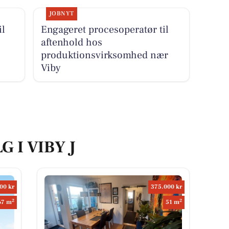
JOBNYT
il
Engageret procesoperatør til
aftenhold hos
produktionsvirksomhed nær
Viby
G I VIBY J
00 kr
375.000 kr
2
2
67 m
51 m