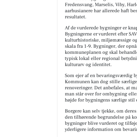
Fredensvang, Marselis, Viby, Harl
aarhusianere har allerede haft b
resultatet.
Af de vurderede bygninger er kn
Bygningerne er vurderet efter SA
kulturhistoriske, miljømæssige og
skala fra 1-9. Bygninger, der opnå
kommuneplanen og skal behandles
typisk lokal eller regional betydn
kulturarv og identitet.
Som ejer af en bevaringsværdig b
Kommunen kan dog stille særlige 
renoveringer. Det anbefales, at 
man står over for ombygning eller
højde for bygningens særlige stil
Borgere kan selv tjekke, om dere
den tilhørende begrundelse på k
bygninger blive vurderet og tilføj
yderligere information om bevari