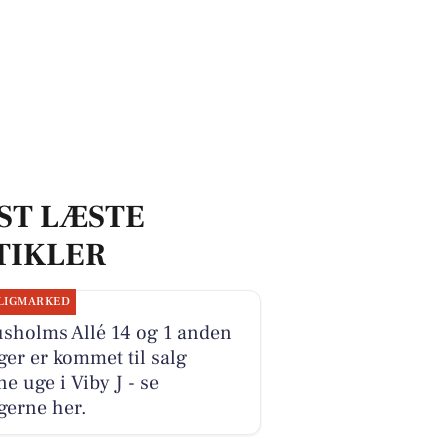
ST LÆSTE
TIKLER
LIGMARKED
usholms Allé 14 og 1 anden
ger er kommet til salg
e uge i Viby J - se
gerne her.