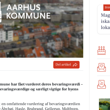
DA
Magn
iska
loka
Del artikel
une har fået vurderet deres bevaringsværdi –
varingsværdige og særligt vigtige for byens
en omfattende vurdering af bevaringsværdien
 Åbyhøj, Hasle, Brabrand, Gellerup, Midtbyen,