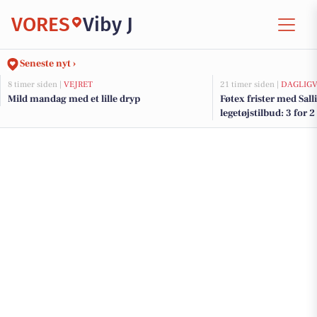
VORES
Viby J
Seneste nyt ›
8 timer siden |
VEJRET
21 timer siden |
DAGLIGV
Mild mandag med et lille dryp
Føtex frister med Salli
legetøjstilbud: 3 for 2