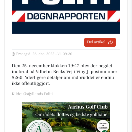
Del artikel
Fredag d. 26. dec. 2025 - kl. 09:20
Den 25. december klokken 19:47 blev der begået
indbrud på Vilhelm Becks Vej i Viby J, postnummer
8260. Yderligere detaljer om indbruddet er endnu
ikke offentliggjort.
Kilde: Østjyllands Politi