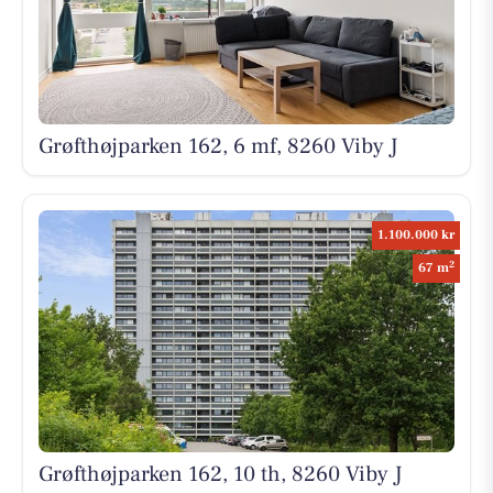
Grøfthøjparken 162, 6 mf, 8260 Viby J
1.100.000 kr
2
67 m
Grøfthøjparken 162, 10 th, 8260 Viby J