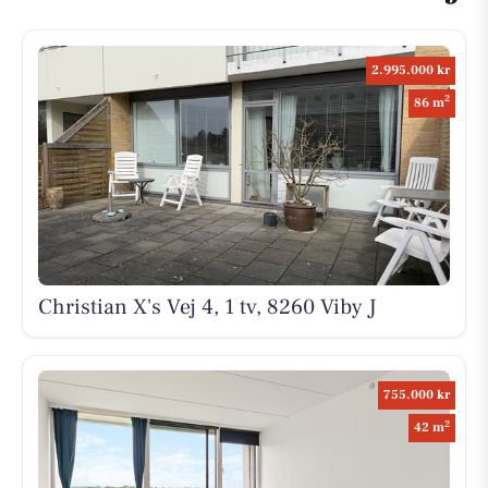
2.995.000 kr
2
86 m
Christian X's Vej 4, 1 tv, 8260 Viby J
755.000 kr
2
42 m