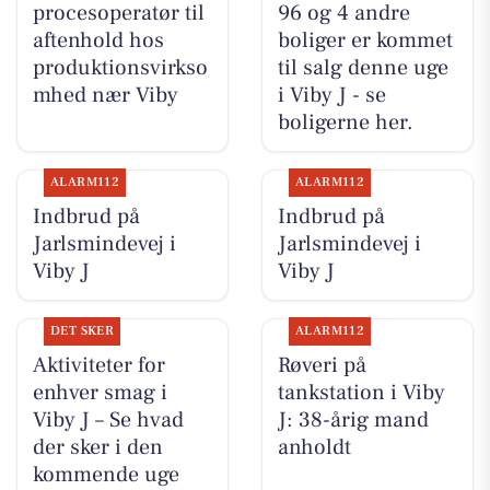
procesoperatør til
96 og 4 andre
aftenhold hos
boliger er kommet
produktionsvirkso
til salg denne uge
mhed nær Viby
i Viby J - se
boligerne her.
ALARM112
ALARM112
Indbrud på
Indbrud på
Jarlsmindevej i
Jarlsmindevej i
Viby J
Viby J
DET SKER
ALARM112
Aktiviteter for
Røveri på
enhver smag i
tankstation i Viby
Viby J – Se hvad
J: 38-årig mand
der sker i den
anholdt
kommende uge