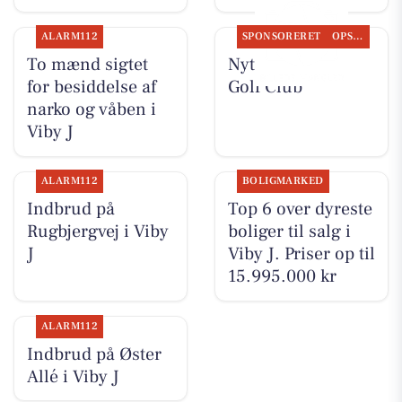
ALARM112
SPONSORERET
OPSLAGSTAVLEN
To mænd sigtet
Nyt fra Aarhus
for besiddelse af
Golf Club
narko og våben i
Viby J
ALARM112
BOLIGMARKED
Indbrud på
Top 6 over dyreste
Rugbjergvej i Viby
boliger til salg i
J
Viby J. Priser op til
15.995.000 kr
ALARM112
Indbrud på Øster
Allé i Viby J