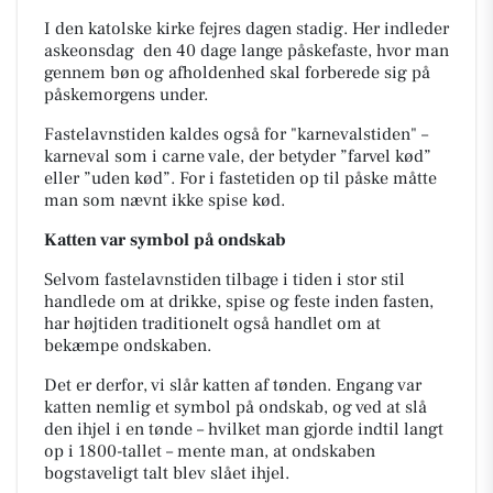
I den katolske kirke fejres dagen stadig. Her indleder
askeonsdag den 40 dage lange påskefaste, hvor man
gennem bøn og afholdenhed skal forberede sig på
påskemorgens under.
Fastelavnstiden kaldes også for "karnevalstiden" –
karneval som i
carne vale,
der betyder ”farvel kød”
eller ”uden kød”. For i fastetiden op til påske måtte
man som nævnt ikke spise kød.
Katten var symbol på ondskab
Selvom fastelavnstiden tilbage i tiden i stor stil
handlede om at drikke, spise og feste inden fasten,
har højtiden traditionelt også handlet om at
bekæmpe ondskaben.
Det er derfor, vi slår katten af tønden. Engang var
katten nemlig et symbol på ondskab, og ved at slå
den ihjel i en tønde – hvilket man gjorde indtil langt
op i 1800-tallet – mente man, at ondskaben
bogstaveligt talt blev slået ihjel.