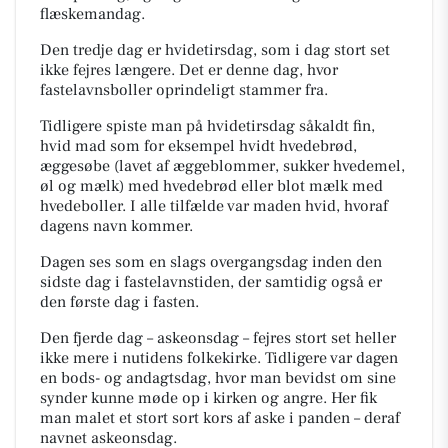
flæskemandag.
Den tredje dag er hvidetirsdag, som i dag stort set
ikke fejres længere. Det er denne dag, hvor
fastelavnsboller oprindeligt stammer fra.
Tidligere spiste man på hvidetirsdag såkaldt fin,
hvid mad som for eksempel hvidt hvedebrød,
æggesøbe (lavet af æggeblommer, sukker hvedemel,
øl og mælk) med hvedebrød eller blot mælk med
hvedeboller. I alle tilfælde var maden hvid, hvoraf
dagens navn kommer.
Dagen ses som en slags overgangsdag inden den
sidste dag i fastelavnstiden, der samtidig også er
den første dag i fasten.
Den fjerde dag – askeonsdag – fejres stort set heller
ikke mere i nutidens folkekirke. Tidligere var dagen
en bods- og andagtsdag, hvor man bevidst om sine
synder kunne møde op i kirken og angre. Her fik
man malet et stort sort kors af aske i panden – deraf
navnet askeonsdag.