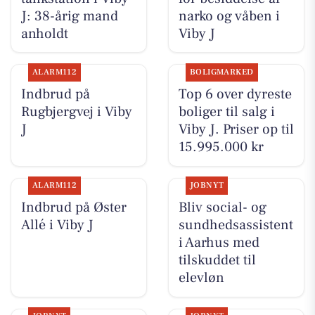
J: 38-årig mand
narko og våben i
anholdt
Viby J
ALARM112
BOLIGMARKED
Indbrud på
Top 6 over dyreste
Rugbjergvej i Viby
boliger til salg i
J
Viby J. Priser op til
15.995.000 kr
ALARM112
JOBNYT
Indbrud på Øster
Bliv social- og
Allé i Viby J
sundhedsassistent
i Aarhus med
tilskuddet til
elevløn