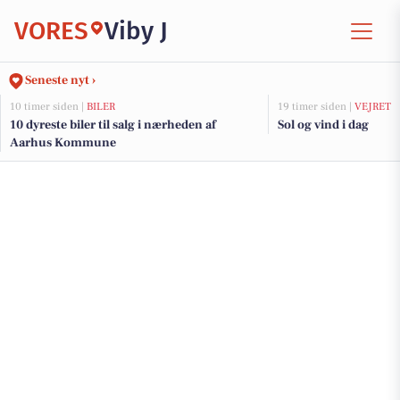
VORES
Viby J
Seneste nyt ›
10 timer siden |
BILER
19 timer siden |
VEJRET
10 dyreste biler til salg i nærheden af
Sol og vind i dag
Aarhus Kommune