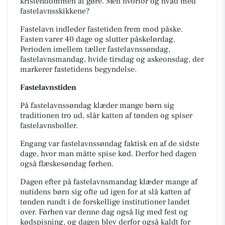
kristendommen at gøre. Men hvorfor og hvad med
fastelavnsskikkene?
Fastelavn indleder fastetiden frem mod påske.
Fasten varer 40 dage og slutter påskelørdag.
Perioden imellem tæller fastelavnssøndag,
fastelavnsmandag, hvide tirsdag og askeonsdag, der
markerer fastetidens begyndelse.
Fastelavnstiden
På fastelavnssøndag klæder mange børn sig
traditionen tro ud, slår katten af tønden og spiser
fastelavnsboller.
Engang var fastelavnssøndag faktisk en af de sidste
dage, hvor man måtte spise kød. Derfor hed dagen
også flæskesøndag førhen.
Dagen efter på fastelavnsmandag klæder mange af
nutidens børn sig ofte ud igen for at slå katten af
tønden rundt i de forskellige institutioner landet
over. Førhen var denne dag også lig med fest og
kødspisning, og dagen blev derfor også kaldt for