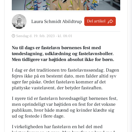
Laura Schmidt Abildtrup
Del artikel
Søndag d. 19. feb. 2023 - kl. 08:01
Nu til dags er fastelavn børnenes fest med
tøndeslagning, udklædning og fastelavnsboller.
Men tidligere var højtiden absolut ikke for børn.
I dag er det traditionen tro fastelavnssøndag. Dagen
fejres ikke på en bestemt dato, men falder altid syv
uger før påske. Ordet fastelavn kommer af det
plattyske
vastelavent
, der betyder fasteaften.
I nyere tid er fastelavn hovedsageligt børnenes fest,
men oprindeligt var højtiden en fest for det voksne
publikum, hvor både mænd og kvinder klædte sig
ud og festede i flere dage.
I virkeligheden har fastelavn en hel del med