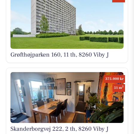
Grøfthøjparken 160, 11 th, 8260 Viby J
375.000 kr
2
51 m
Skanderborgvej 222, 2 th, 8260 Viby J