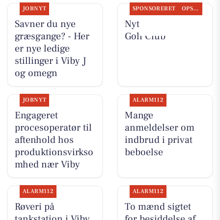
JOBNYT
SPONSORERET
OPSLAGSTAVLEN
Savner du nye
Nyt fra Aarhus
græsgange? - Her
Golf Club
er nye ledige
stillinger i Viby J
og omegn
JOBNYT
ALARM112
Engageret
Mange
procesoperatør til
anmeldelser om
aftenhold hos
indbrud i privat
produktionsvirkso
beboelse
mhed nær Viby
ALARM112
ALARM112
Røveri på
To mænd sigtet
tankstation i Viby
for besiddelse af