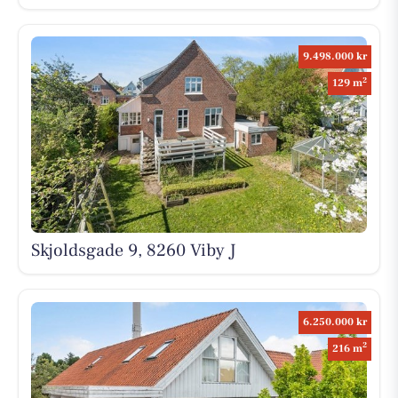
9.498.000 kr
2
129 m
Skjoldsgade 9, 8260 Viby J
6.250.000 kr
2
216 m