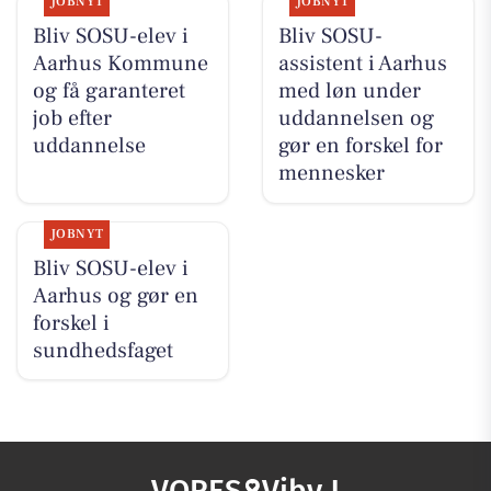
JOBNYT
JOBNYT
Bliv SOSU-elev i
Bliv SOSU-
Aarhus Kommune
assistent i Aarhus
og få garanteret
med løn under
job efter
uddannelsen og
uddannelse
gør en forskel for
mennesker
JOBNYT
Bliv SOSU-elev i
Aarhus og gør en
forskel i
sundhedsfaget
VORES
Viby J