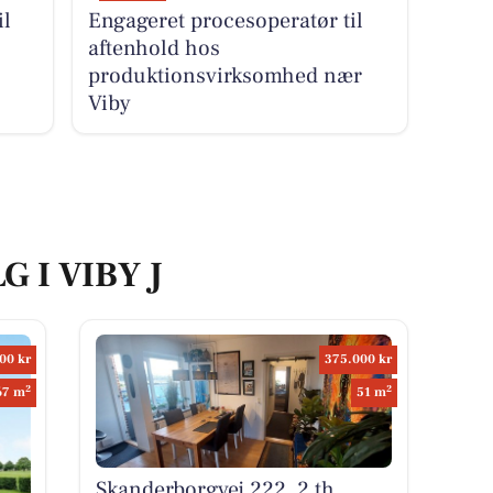
il
Engageret procesoperatør til
aftenhold hos
produktionsvirksomhed nær
Viby
G I VIBY J
00 kr
375.000 kr
2
2
67 m
51 m
Skanderborgvej 222, 2 th,