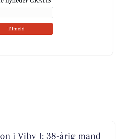
le nyheder GRATIS
Tilmeld
ion i Viby J: 38-årig mand