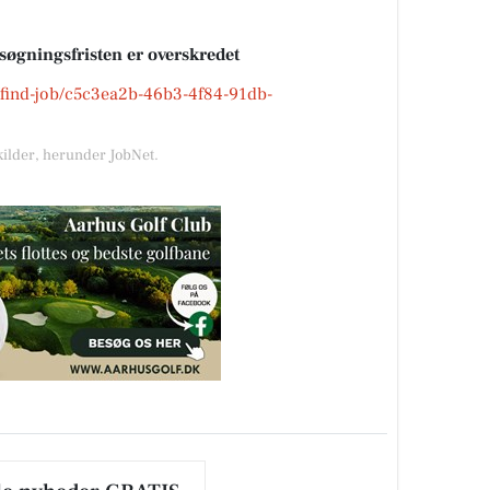
nsøgningsfristen er overskredet
k/find-job/c5c3ea2b-46b3-4f84-91db-
kilder, herunder JobNet.