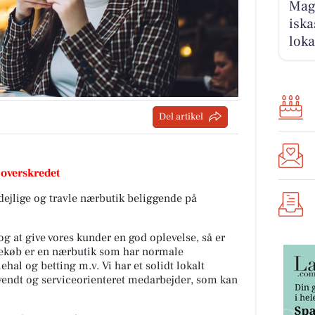
Magn
iska
loka
Del artikel
 overskredet
 dejlige og travle nærbutik beliggende på
og at give vores kunder en god oplevelse, så er
rnekøb er en nærbutik som har normale
hal og betting m.v. Vi har et solidt lokalt
endt og serviceorienteret medarbejder, som kan