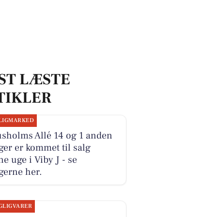
ST LÆSTE
TIKLER
LIGMARKED
usholms Allé 14 og 1 anden
ger er kommet til salg
e uge i Viby J - se
gerne her.
GLIGVARER