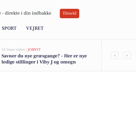
 -
direkte i din indbakke
Tilmeld
SPORT
VEJRET
12 timer siden |
JOBNYT
17 timer siden |
V
‹
›
Savner du nye græsgange? - Her er nye
Sol og blæst
ledige stillinger i Viby J og omegn