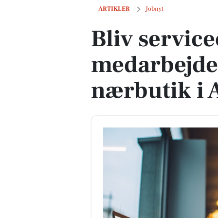
Bliv serviceorienteret medarbejder i e
ARTIKLER
Jobnyt
Bliv service
medarbejder
nærbutik i 