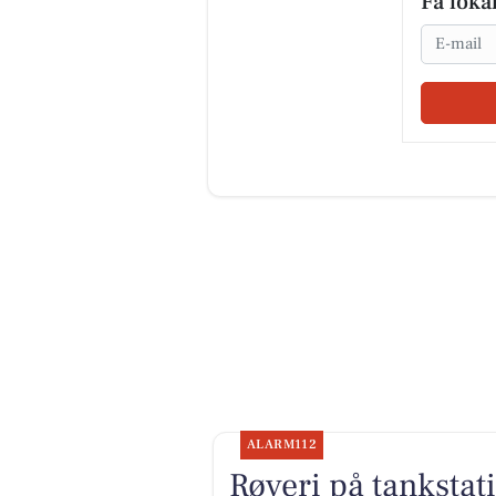
Få loka
Email
ALARM112
Røveri på tankstat