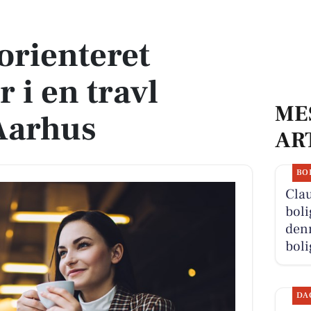
n travl nærbutik i Aarhus
orienteret
 i en travl
ME
Aarhus
AR
BO
Cla
boli
denn
boli
DA