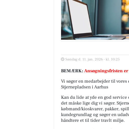
Søndag d. 11. jan. 2026 - kl. 10:25
BEMÆRK:
Ansøgningsfristen er
Vi søger en medarbejder til vores
Stjernepladsen i Aarhus
Kan du lide at yde en god service 
det måske lige dig vi søger. Stje
købmand/kioskvarer, pakker, spille
kundegrundlag og søger en udadv
håndtere et til tider travlt miljø.