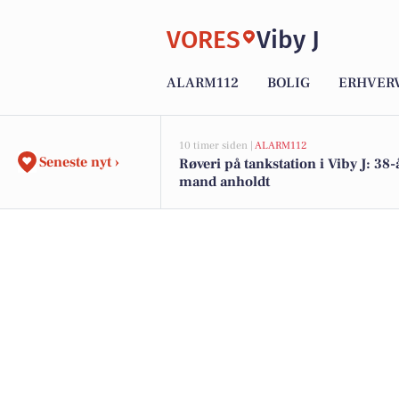
VORES
Viby J
ALARM112
BOLIG
ERHVER
10 timer siden |
ALARM112
Seneste nyt ›
Røveri på tankstation i Viby J: 38-
mand anholdt