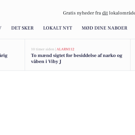
Gratis nyheder fra
dit
lokalområde
V
DET SKER
LOKALT NYT
MØD DINE NABOER
10 timer siden |
ALARM112
årig
To mænd sigtet for besiddelse af narko og
våben i Viby J