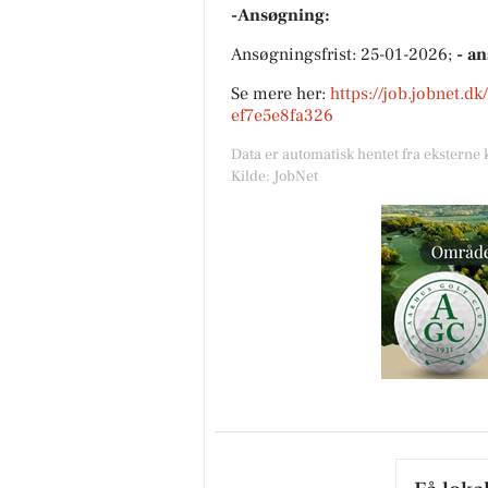
-Ansøgning:
Ansøgningsfrist: 25-01-2026;
- a
Se mere her:
https://job.jobnet.d
ef7e5e8fa326
Data er automatisk hentet fra eksterne 
Kilde: JobNet