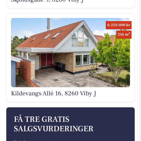
6.250.000 kr
2
216 m
Kildevangs Allé 16, 8260 Viby J
FÅ TRE GRATIS
SALGSVURDERINGER