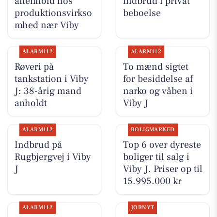
aftenhold hos
indbrud i privat
produktionsvirkso
beboelse
mhed nær Viby
ALARM112
ALARM112
Røveri på
To mænd sigtet
tankstation i Viby
for besiddelse af
J: 38-årig mand
narko og våben i
anholdt
Viby J
ALARM112
BOLIGMARKED
Indbrud på
Top 6 over dyreste
Rugbjergvej i Viby
boliger til salg i
J
Viby J. Priser op til
15.995.000 kr
ALARM112
JOBNYT