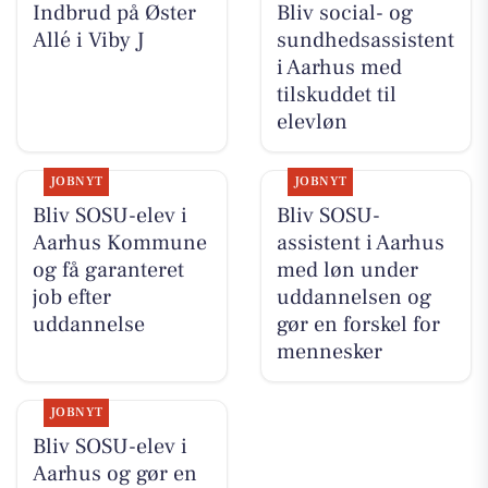
Indbrud på Øster
Bliv social- og
Allé i Viby J
sundhedsassistent
i Aarhus med
tilskuddet til
elevløn
JOBNYT
JOBNYT
Bliv SOSU-elev i
Bliv SOSU-
Aarhus Kommune
assistent i Aarhus
og få garanteret
med løn under
job efter
uddannelsen og
uddannelse
gør en forskel for
mennesker
JOBNYT
Bliv SOSU-elev i
Aarhus og gør en