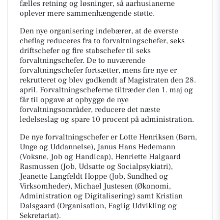
fælles retning og løsninger, så aarhusianerne
oplever mere sammenhængende støtte.
Den nye organisering indebærer, at de øverste
cheflag reduceres fra to forvaltningschefer, seks
driftschefer og fire stabschefer til seks
forvaltningschefer. De to nuværende
forvaltningschefer fortsætter, mens fire nye er
rekrutteret og blev godkendt af Magistraten den 28.
april. Forvaltningscheferne tiltræder den 1. maj og
får til opgave at opbygge de nye
forvaltningsområder, reducere det næste
ledelseslag og spare 10 procent på administration.
De nye forvaltningschefer er Lotte Henriksen (Børn,
Unge og Uddannelse), Janus Hans Hedemann
(Voksne, Job og Handicap), Henriette Halgaard
Rasmussen (Job, Udsatte og Socialpsykiatri),
Jeanette Langfeldt Hoppe (Job, Sundhed og
Virksomheder), Michael Justesen (Økonomi,
Administration og Digitalisering) samt Kristian
Dalsgaard (Organisation, Faglig Udvikling og
Sekretariat).