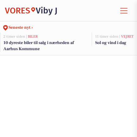
VORES
Viby J
Seneste nyt ›
2 timer siden |
BILER
11 timer siden |
VEJRET
10 dyreste biler til salg i nærheden af
Sol og vind i dag
Aarhus Kommune