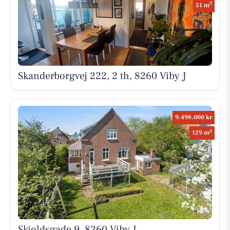
2
51 m
Skanderborgvej 222, 2 th, 8260 Viby J
9.498.000 kr
2
129 m
Skjoldsgade 9, 8260 Viby J