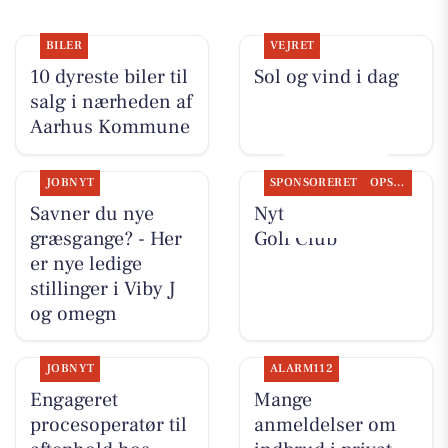
BILER
VEJRET
10 dyreste biler til
Sol og vind i dag
salg i nærheden af
Aarhus Kommune
JOBNYT
SPONSORERET
OPSLAGSTAVLEN
Savner du nye
Nyt fra Aarhus
græsgange? - Her
Golf Club
er nye ledige
stillinger i Viby J
og omegn
JOBNYT
ALARM112
Engageret
Mange
procesoperatør til
anmeldelser om