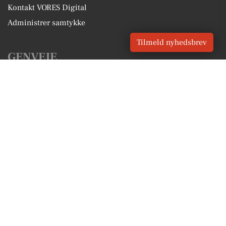
Kontakt VORES Digital
Administrer samtykke
Tilmeld nyhedsbrev
GENVEJE
Seneste nyt fra Viby J
Vores lokale erhverv
Kalenderen for Viby J
Fakta om Viby J
Erhvervsartikler
Aarhus Kommune
Få en gratis salgsvurdering
Sponsoreret indhold