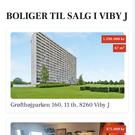
BOLIGER TIL SALG I VIBY J
1.298.000 kr
2
67 m
Grøfthøjparken 160, 11 th, 8260 Viby J
375.000 kr