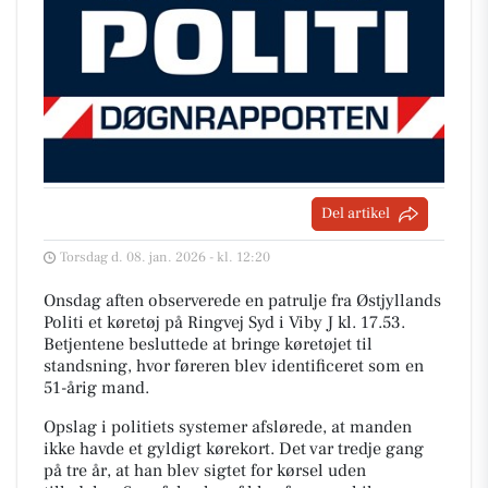
Del artikel
Torsdag d. 08. jan. 2026 - kl. 12:20
Onsdag aften observerede en patrulje fra Østjyllands
Politi et køretøj på Ringvej Syd i Viby J kl. 17.53.
Betjentene besluttede at bringe køretøjet til
standsning, hvor føreren blev identificeret som en
51-årig mand.
Opslag i politiets systemer afslørede, at manden
ikke havde et gyldigt kørekort. Det var tredje gang
på tre år, at han blev sigtet for kørsel uden