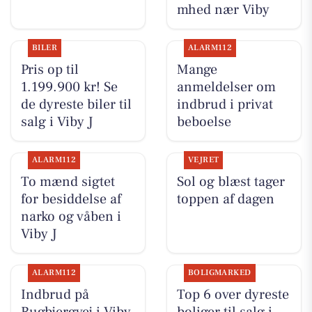
mhed nær Viby
BILER
ALARM112
Pris op til
Mange
1.199.900 kr! Se
anmeldelser om
de dyreste biler til
indbrud i privat
salg i Viby J
beboelse
ALARM112
VEJRET
To mænd sigtet
Sol og blæst tager
for besiddelse af
toppen af dagen
narko og våben i
Viby J
ALARM112
BOLIGMARKED
Indbrud på
Top 6 over dyreste
Rugbjergvej i Viby
boliger til salg i