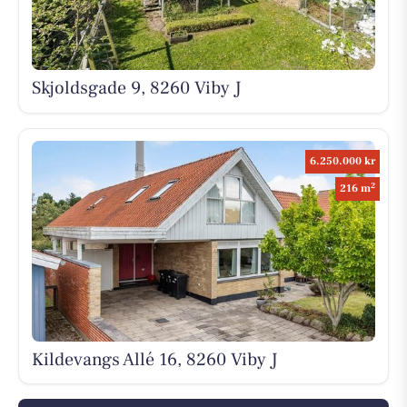
Skjoldsgade 9, 8260 Viby J
6.250.000 kr
2
216 m
Kildevangs Allé 16, 8260 Viby J