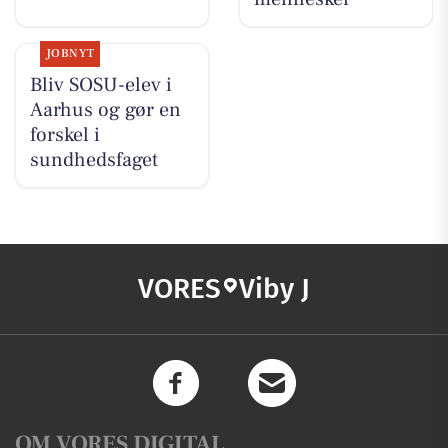
JOBNYT
Bliv SOSU-elev i
Aarhus og gør en
forskel i
sundhedsfaget
VORES
Viby J
OM VORES DIGITAL