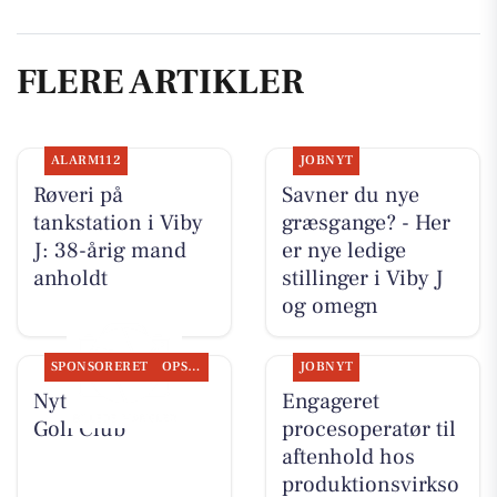
FLERE ARTIKLER
ALARM112
JOBNYT
Røveri på
Savner du nye
tankstation i Viby
græsgange? - Her
J: 38-årig mand
er nye ledige
anholdt
stillinger i Viby J
og omegn
SPONSORERET
OPSLAGSTAVLEN
JOBNYT
Nyt fra Aarhus
Engageret
Golf Club
procesoperatør til
aftenhold hos
produktionsvirkso