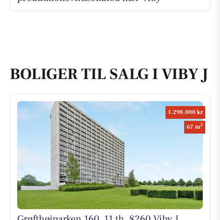
BOLIGER TIL SALG I VIBY J
1.298.000 kr
2
67 m
Grøfthøjparken 160, 11 th, 8260 Viby J