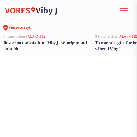
VORES
Viby J
Seneste nyt ›
3 timer siden |
ALARM112
3 timer siden |
ALARM11
Røveri på tankstation i Viby J: 38-årig mand
To mænd sigtet for be
anholdt
våben i Viby J