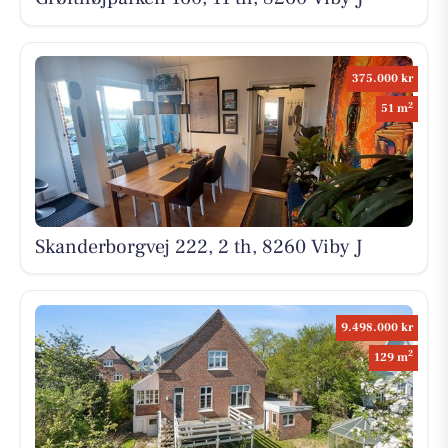
375.000 kr
2
51 m
Skanderborgvej 222, 2 th, 8260 Viby J
9.498.000 kr
2
129 m