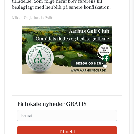
tilladelse. Som følge heraf blev førerens bil
beslaglagt med henblik på senere konfiskation.
Kilde: Østjyllands Politi
Få lokale nyheder GRATIS
Email
Tilmeld