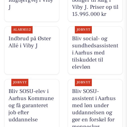
J
Viby J. Priser op til
15.995.000 kr
ALARM112
JOBNYT
Indbrud på Øster
Bliv social- og
Allé i Viby J
sundhedsassistent
i Aarhus med
tilskuddet til
elevløn
JOBNYT
JOBNYT
Bliv SOSU-elev i
Bliv SOSU-
Aarhus Kommune
assistent i Aarhus
og få garanteret
med løn under
job efter
uddannelsen og
uddannelse
gør en forskel for
mennesker