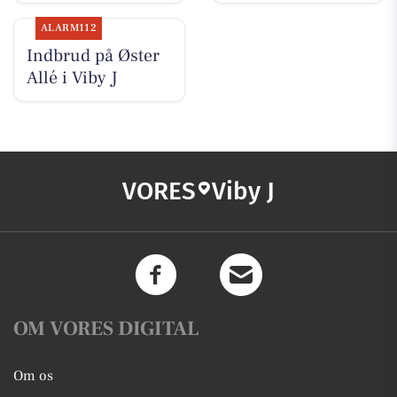
ALARM112
Indbrud på Øster
Allé i Viby J
VORES
Viby J
OM VORES DIGITAL
Om os