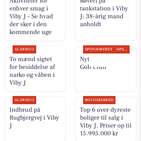
Aktiviteter for
Røveri på
enhver smag i
tankstation i Viby
Viby J – Se hvad
J: 38-årig mand
der sker i den
anholdt
kommende uge
ALARM112
SPONSORERET
OPSLAGSTAVLEN
To mænd sigtet
Nyt fra Aarhus
for besiddelse af
Golf Club
narko og våben i
Viby J
ALARM112
BOLIGMARKED
Indbrud på
Top 6 over dyreste
Rugbjergvej i Viby
boliger til salg i
J
Viby J. Priser op til
15.995.000 kr