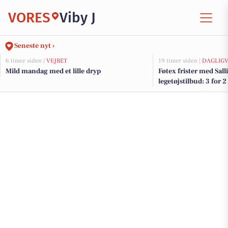
VORES
Viby J
Seneste nyt ›
6 timer siden |
VEJRET
19 timer siden |
DAGLIGV
Mild mandag med et lille dryp
Føtex frister med Salli
legetøjstilbud: 3 for 2