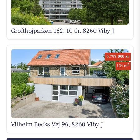
Grøfthøjparken 162, 10 th, 8260 Viby J
6.797.000 kr
2
124 m
Vilhelm Becks Vej 96, 8260 Viby J