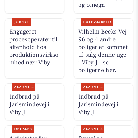
og omegn
JOBNYT
BOLIGMARKED
Engageret
Vilhelm Becks Vej
procesoperatør til
96 og 4 andre
aftenhold hos
boliger er kommet
produktionsvirkso
til salg denne uge
mhed nær Viby
i Viby J - se
boligerne her.
ALARM112
ALARM112
Indbrud på
Indbrud på
Jarlsmindevej i
Jarlsmindevej i
Viby J
Viby J
DET SKER
ALARM112