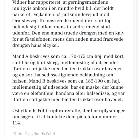
Vidner har rapporteret, at gerningsmændene
muligvis ankom i en mindre hvid bil, der holdt
parkeret i vejkanten på Jarlsmindevej ud mod
Ormslevvej. To maskerede mænd iført sort tøj
befandt sig i bilen, mens to andre mænd stod
udenfor. Den ene mand truede drengen med en kniv
for at få telefonen, mens den anden mand frarøvede
drengen hans elcykel.
Mand A beskrives som ca. 170-175 cm høj, med kort,
sort hår og kort skæg, mellemøstlig af udseende,
iført en sort jakke med hætten trukket over hovedet
og en sort halsedisse-lignende beklædning om
halsen. Mand B beskrives som ca. 185-190 cm høj,
mellemøstlig af udseende, bar en maske, der kunne
være en elefanthue, bandana eller halsedisse, og var
iført en sort jakke med hætten trukket over hovedet.
Østjyllands Politi opfordrer alle, der har oplysninger
om sagen, til at kontakte dem på telefonnummer
114.
Kilde: Østjyllands Politi