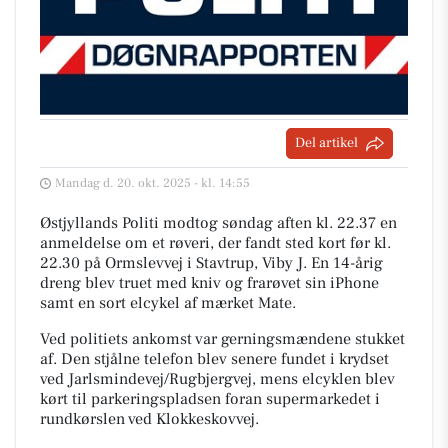
Del artikel
Mandag d. 20. okt. 2025 - kl. 14:55
Østjyllands Politi modtog søndag aften kl. 22.37 en
anmeldelse om et røveri, der fandt sted kort før kl.
22.30 på Ormslevvej i Stavtrup, Viby J. En 14-årig
dreng blev truet med kniv og frarøvet sin iPhone
samt en sort elcykel af mærket Mate.
Ved politiets ankomst var gerningsmændene stukket
af. Den stjålne telefon blev senere fundet i krydset
ved Jarlsmindevej/Rugbjergvej, mens elcyklen blev
kørt til parkeringspladsen foran supermarkedet i
rundkørslen ved Klokkeskovvej.