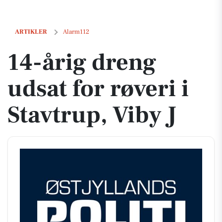
14-årig dreng udsat for røveri i Stavtrup, Viby J
ARTIKLER
Alarm112
14-årig dreng
udsat for røveri i
Stavtrup, Viby J