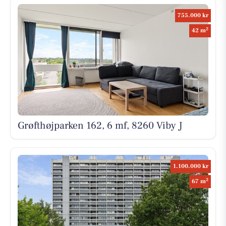
755.000 kr
2
42 m
Grøfthøjparken 162, 6 mf, 8260 Viby J
1.100.000 kr
2
67 m