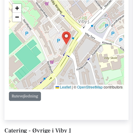
+
−
Leaflet
|
©
OpenStreetMap
contributors
Rutevejledning
Catering - Øvrige i Viby J