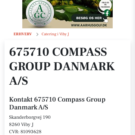
675710 Compass Group Danmark A/S
ERHVERV
Catering i Viby J
675710 COMPASS
GROUP DANMARK
A/S
Kontakt 675710 Compass Group
Danmark A/S
Skanderborgvej 190
8260 Viby J
CVR: 81093628